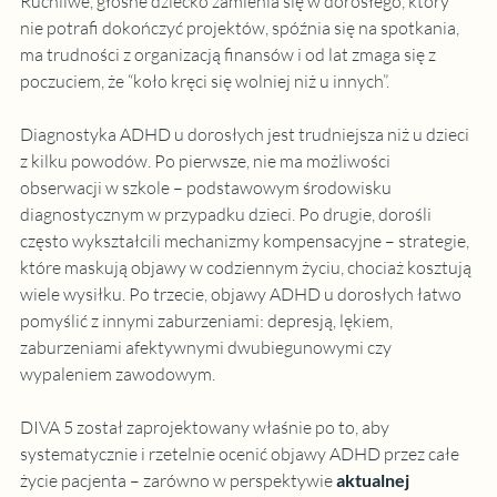
Ruchliwe, głośne dziecko zamienia się w dorosłego, który 
nie potrafi dokończyć projektów, spóźnia się na spotkania, 
ma trudności z organizacją finansów i od lat zmaga się z 
poczuciem, że “koło kręci się wolniej niż u innych”.
Diagnostyka ADHD u dorosłych jest trudniejsza niż u dzieci 
z kilku powodów. Po pierwsze, nie ma możliwości 
obserwacji w szkole – podstawowym środowisku 
diagnostycznym w przypadku dzieci. Po drugie, dorośli 
często wykształcili mechanizmy kompensacyjne – strategie, 
które maskują objawy w codziennym życiu, chociaż kosztują 
wiele wysiłku. Po trzecie, objawy ADHD u dorosłych łatwo 
pomyślić z innymi zaburzeniami: depresją, lękiem, 
zaburzeniami afektywnymi dwubiegunowymi czy 
wypaleniem zawodowym.
DIVA 5 został zaprojektowany właśnie po to, aby 
systematycznie i rzetelnie ocenić objawy ADHD przez całe 
życie pacjenta – zarówno w perspektywie 
aktualnej 