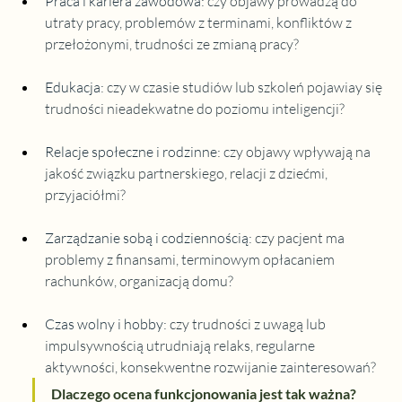
Praca i kariera zawodowa
: 
czy objawy prowadzą do 
utraty pracy, problemów z terminami, konfliktów z 
przełożonymi, trudności ze zmianą pracy?
Edukacja
:
 czy w czasie studiów lub szkoleń pojawiay się 
trudności nieadekwatne do poziomu inteligencji?
Relacje społeczne i rodzinne
: 
czy objawy wpływają na 
jakość związku partnerskiego, relacji z dziećmi, 
przyjaciółmi?
Zarządzanie sobą i codziennością
:
 czy pacjent ma 
problemy z finansami, terminowym opłacaniem 
rachunków, organizacją domu?
Czas wolny i hobby
:
 czy trudności z uwagą lub 
impulsywnością utrudniają relaks, regularne 
aktywności, konsekwentne rozwijanie zainteresowań?
Dlaczego ocena funkcjonowania jest tak ważna?