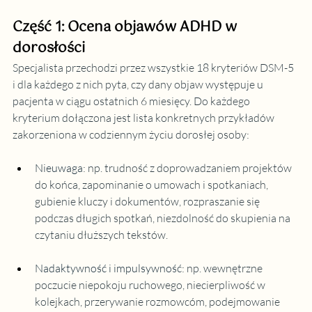
Część 1: Ocena objawów ADHD w 
dorosłości
Specjalista przechodzi przez wszystkie 18 kryteriów DSM-5 
i dla każdego z nich pyta, czy dany objaw występuje u 
pacjenta w ciągu ostatnich 6 miesięcy. Do każdego 
kryterium dołączona jest lista konkretnych przykładów 
zakorzeniona w codziennym życiu dorosłej osoby:
Nieuwaga
: 
np. trudność z doprowadzaniem projektów 
do końca, zapominanie o umowach i spotkaniach, 
gubienie kluczy i dokumentów, rozpraszanie się 
podczas długich spotkań, niezdolność do skupienia na 
czytaniu dłuższych tekstów.
Nadaktywność i impulsywność
:
 np. wewnętrzne 
poczucie niepokoju ruchowego, niecierpliwość w 
kolejkach, przerywanie rozmowcóm, podejmowanie 