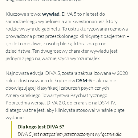
Kluczowe słowo:
wywiad
. 
DIVA 5 to nie test do 
samodzielnego wypełnienia ani kwestionariusz, który 
rodzic wysyła do gabinetu. To ustrukturyzowana rozmowa 
prowadzona przez przeszkolonego klinicystę z pacjentem – 
i, o ile to możliwe, z osobą bliską, która zna go od 
dzieciństwa. Ten dwugłosowy charakter wywiadu jest 
jednym z jego najważniejszych wyrozumiąlek.
Najnowsza edycja, DIVA 5, została zaktualizowana w 2020 
roku i dostosowana do kryteriów
DSM-5
 – 
aktualnie 
obowiązującej klasyfikacji zaburzeń psychicznych 
Amerykańskiego Towarzystwa Psychiatrycznego. 
Poprzednia wersja, DIVA 2.0, opierała się na DSM-IV, 
dlatego ważne jest, aby klinicysta stosował właśnie piąte 
wydanie.
Dla kogo jest DIVA 5?
DIVA 5 jest narzędziem przeznaczonym wyłącznie dla 