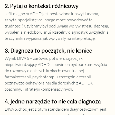
2. Pytaj o kontekst różnicowy
Jeśli diagnoza ADHD jest postawiona lub wykluczana, 
zapytaj specjalistę: co innego może powodować te 
trudności? Czy brany był pod uwagę wpływ stresu, depresji, 
wypalenia, niedoboru snu? Rzetelny diagnostyk uwzględnia 
te czynniki i wyjaśnia, jak wpływały na interpretację.
3. Diagnoza to początek, nie koniec
Wynik DIVA 5 – zarówno potwierdzający, jak i 
niepotwierdzający ADHD – powinien być punktem wyjścia 
do rozmowy o dalszych krokach: ewentualnej 
farmakoterapii, psychoterapii (szczególnie terapii 
poznawczo-behawioralnej dla dorosłych z ADHD), 
coachingu i strategii kompensacyjnych.
4. Jedno narzędzie to nie cała diagnoza
DIVA 5, choć jest złotym standardem diagnostycznym, jest 