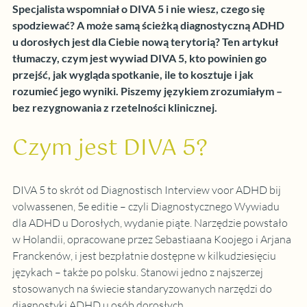
Specjalista wspomniał o DIVA 5 i nie wiesz, czego się 
spodziewać? A może samą ścieżką diagnostyczną ADHD 
u dorosłych jest dla Ciebie nową terytorią? Ten artykuł 
tłumaczy, czym jest wywiad DIVA 5, kto powinien go 
przejść, jak wygląda spotkanie, ile to kosztuje i jak 
rozumieć jego wyniki. Piszemy językiem zrozumiałym – 
bez rezygnowania z rzetelności klinicznej.
Czym jest DIVA 5?
DIVA 5 to skrót od Diagnostisch Interview voor ADHD bij 
volwassenen, 5e editie – czyli Diagnostycznego Wywiadu 
dla ADHD u Dorosłych, wydanie piąte. Narzędzie powstało 
w Holandii, opracowane przez Sebastiaana Koojego i Arjana 
Franckenów, i jest bezpłatnie dostępne w kilkudziesięciu 
językach – także po polsku. Stanowi jedno z najszerzej 
stosowanych na świecie standaryzowanych narzędzi do 
diagnostyki ADHD u osób dorosłych.