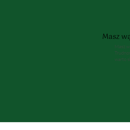
Masz wą
Masz wą
Trudnoś
warto s