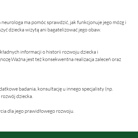
a neurologa ma pomóc sprawdzić, jak funkcjonuje jego mózg i 
szyć dziecka wizytą ani bagatelizować jego obaw.
ładnych informacji o historii rozwoju dziecka i 
ozę.Ważna jest też konsekwentna realizacja zaleceń oraz 
atkowe badania, konsultację u innego specjalisty (np. 
 rozwój dziecka.
rcia dla jego prawidłowego rozwoju.