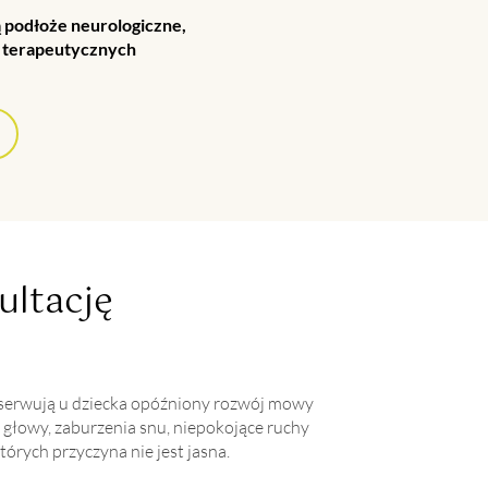
ą podłoże neurologiczne,
b terapeutycznych
ultację
obserwują u dziecka opóźniony rozwój mowy
e głowy, zaburzenia snu, niepokojące ruchy
órych przyczyna nie jest jasna.