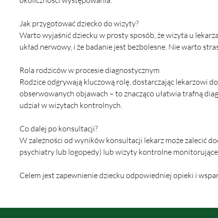
okoliczności występowania.
Jak przygotować dziecko do wizyty?
Warto wyjaśnić dziecku w prosty sposób, że wizyta u lekarz
układ nerwowy, i że badanie jest bezbolesne. Nie warto stra
Rola rodziców w procesie diagnostycznym
Rodzice odgrywają kluczową rolę, dostarczając lekarzowi dok
obserwowanych objawach – to znacząco ułatwia trafną diagn
udział w wizytach kontrolnych.
Co dalej po konsultacji?
W zależności od wyników konsultacji lekarz może zalecić dod
psychiatry lub logopedy) lub wizyty kontrolne monitorujące
Celem jest zapewnienie dziecku odpowiedniej opieki i wspa