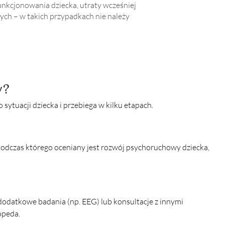
unkcjonowania dziecka, utraty wcześniej
ch – w takich przypadkach nie należy
y?
ytuacji dziecka i przebiega w kilku etapach.
odczas którego oceniany jest rozwój psychoruchowy dziecka, 
 dodatkowe badania (np. EEG) lub konsultacje z innymi 
opeda.