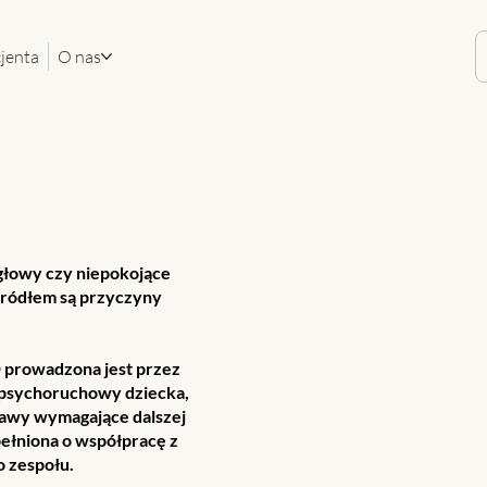
cjenta
O nas
głowy czy niepokojące
źródłem są przyczyny
 prowadzona jest przez
 psychoruchowy dziecka,
awy wymagające dalszej
pełniona o współpracę z
o zespołu.