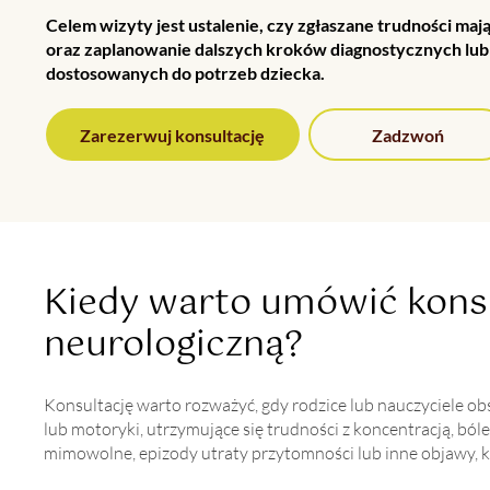
Celem wizyty jest ustalenie, czy zgłaszane trudności maj
oraz zaplanowanie dalszych kroków diagnostycznych lu
dostosowanych do potrzeb dziecka.
Zarezerwuj konsultację
Zadzwoń
Kiedy warto umówić kons
neurologiczną?
Konsultację warto rozważyć, gdy rodzice lub nauczyciele 
lub motoryki, utrzymujące się trudności z koncentracją, ból
mimowolne, epizody utraty przytomności lub inne objawy, kt