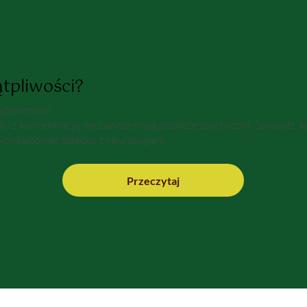
tpliwości?
tpliwości?
ci z koncentracją nie zawsze mają podłoże psychiczne. Sprawdź, k
konsultować dziecko z neurologiem.
Przeczytaj