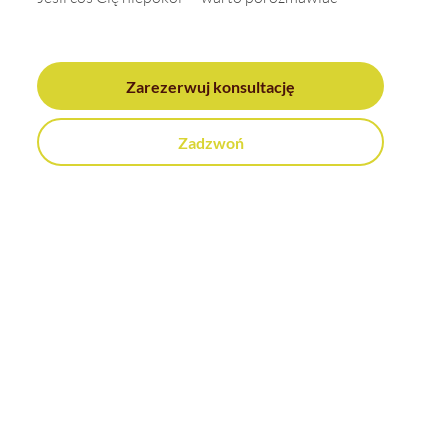
Zarezerwuj konsultację
Zadzwoń