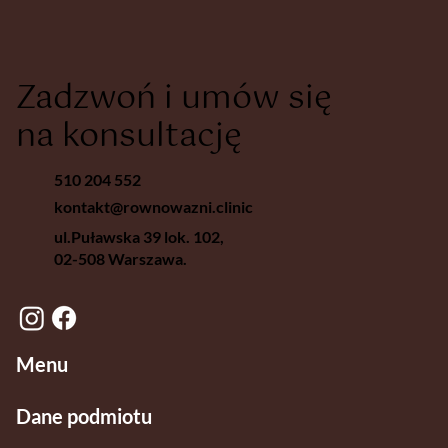
Zadzwoń i umów się
na konsultację
510 204 552
kontakt@rownowazni.clinic
ul.Puławska 39 lok. 102,
02-508 Warszawa.
Menu
Dane podmiotu