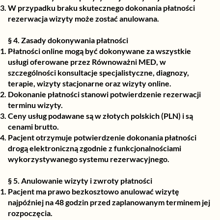
W przypadku braku skutecznego dokonania płatności
rezerwacja wizyty może zostać anulowana.
§ 4. Zasady dokonywania płatności
Płatności online mogą być dokonywane za wszystkie
usługi oferowane przez Równoważni MED, w
szczególności konsultacje specjalistyczne, diagnozy,
terapie, wizyty stacjonarne oraz wizyty online.
Dokonanie płatności stanowi potwierdzenie rezerwacji
terminu wizyty.
Ceny usług podawane są w złotych polskich (PLN) i są
cenami brutto.
Pacjent otrzymuje potwierdzenie dokonania płatności
drogą elektroniczną zgodnie z funkcjonalnościami
wykorzystywanego systemu rezerwacyjnego.
§ 5. Anulowanie wizyty i zwroty płatności
Pacjent ma prawo bezkosztowo anulować wizytę
najpóźniej na 48 godzin przed zaplanowanym terminem jej
rozpoczęcia.