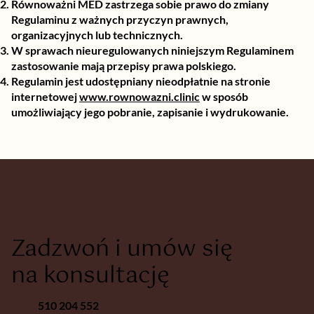
Równoważni MED zastrzega sobie prawo do zmiany
Regulaminu z ważnych przyczyn prawnych,
organizacyjnych lub technicznych.
W sprawach nieuregulowanych niniejszym Regulaminem
zastosowanie mają przepisy prawa polskiego.
Regulamin jest udostępniany nieodpłatnie na stronie
internetowej
www.rownowazni.clinic
w sposób
umożliwiający jego pobranie, zapisanie i wydrukowanie.
Zadzwoń i umów się
na konsultację
510 204 552