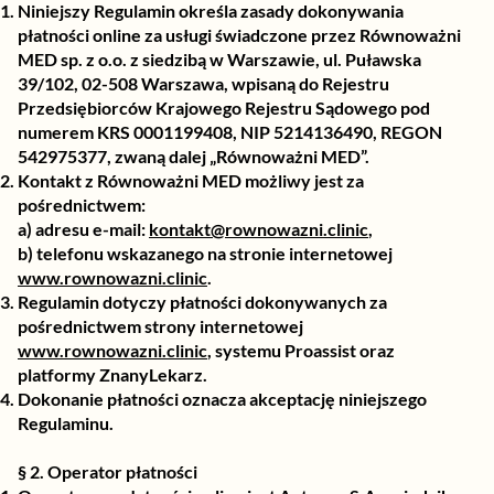
Niniejszy Regulamin określa zasady dokonywania
płatności online za usługi świadczone przez Równoważni
MED sp. z o.o. z siedzibą w Warszawie, ul. Puławska
39/102, 02-508 Warszawa, wpisaną do Rejestru
Przedsiębiorców Krajowego Rejestru Sądowego pod
numerem KRS 0001199408, NIP 5214136490, REGON
542975377, zwaną dalej „Równoważni MED”.
Kontakt z Równoważni MED możliwy jest za
pośrednictwem:
a) adresu e-mail:
kontakt@rownowazni.clinic
,
b) telefonu wskazanego na stronie internetowej
www.rownowazni.clinic
.
Regulamin dotyczy płatności dokonywanych za
pośrednictwem strony internetowej
www.rownowazni.clinic
, systemu Proassist oraz
platformy ZnanyLekarz.
Dokonanie płatności oznacza akceptację niniejszego
Regulaminu.
§ 2. Operator płatności