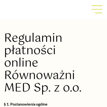
Regulamin
płatności
online
Równoważni
MED Sp. z o.o.
§ 1. Postanowienia ogólne