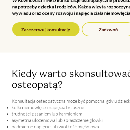
W Równoważni MED konsultacje osteopatyczne prowadz
na potrzeby dziecka i rodziców. Każda wizyta rozpoczyn
wywiadu oraz oceny rozwoju i napięcia ciała niemowlęcia
Zarezerwuj konsultację
Zadzwoń
Kiedy warto skonsultowa
osteopatą?
Konsultacja osteopatyczna może być pomocna, gdy u dziecka 
kolki niemowlęce i napięcia brzuszne
trudności z ssaniem lub karmieniem
asymetria ułożeniowa lub spłaszczenie główki
nadmierne napięcie lub wiotkość mięśniowa