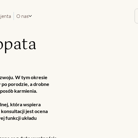
cjenta
O nas
opata
ozwoju. W tym okresie
po porodzie, a drobne
sposób karmienia.
nej, która wspiera
konsultacji jest ocena
j funkcji układu