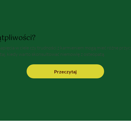
tpliwości?
napięcia w ciele czy trudności z karmieniem mogą mieć różne przyc
taj, kiedy warto skonsultować niemowlę z osteopatą.
Przeczytaj