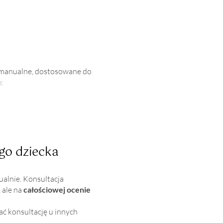
i manualne, dostosowane do
:
go dziecka
lnie. Konsultacja
 ale na
całościowej ocenie
ć konsultację u innych