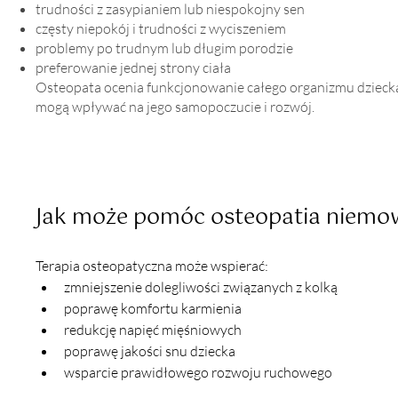
trudności z zasypianiem lub niespokojny sen
częsty niepokój i trudności z wyciszeniem
problemy po trudnym lub długim porodzie
preferowanie jednej strony ciała
Osteopata ocenia funkcjonowanie całego organizmu dziecka
mogą wpływać na jego samopoczucie i rozwój.
Jak może pomóc osteopatia niemo
Terapia osteopatyczna może wspierać:
zmniejszenie dolegliwości związanych z kolką
poprawę komfortu karmienia
redukcję napięć mięśniowych
poprawę jakości snu dziecka
wsparcie prawidłowego rozwoju ruchowego