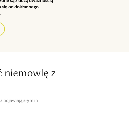
one są z dużą uważnością
a się od dokładnego
.
ć niemowlę z
pojawiają się m.in.: