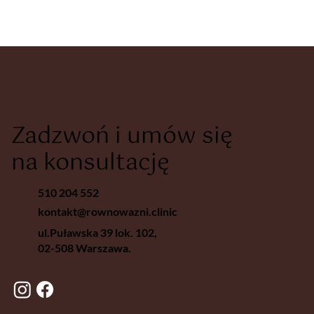
Zadzwoń i umów się
na konsultację
510 204 552
kontakt@rownowazni.clinic
ul.Puławska 39 lok. 102,
02-508 Warszawa.