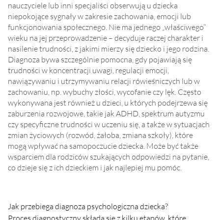
nauczyciele lub inni specjaliści obserwują u dziecka
niepokojące sygnały w zakresie zachowania, emocji lub
funkcjonowania społecznego. Nie ma jednego „właściwego”
wieku na jej przeprowadzenie – decyduje raczej charakter i
nasilenie trudności, z jakimi mierzy się dziecko i jego rodzina.
Diagnoza bywa szczególnie pomocna, gdy pojawiają się
trudności w koncentracji uwagi, regulacji emocji,
nawiązywaniu i utrzymywaniu relacji rówieśniczych lub w
zachowaniu, np. wybuchy złości, wycofanie czy lęk. Często
wykonywana jest również u dzieci, u których podejrzewa się
zaburzenia rozwojowe, takie jak ADHD, spektrum autyzmu
czy specyficzne trudności w uczeniu się, a także w sytuacjach
zmian życiowych (rozwód, żałoba, zmiana szkoły), które
mogą wpływać na samopoczucie dziecka. Może być także
wsparciem dla rodziców szukających odpowiedzi na pytanie,
co dzieje się z ich dzieckiem i jak najlepiej mu pomóc.
Jak przebiega diagnoza psychologiczna dziecka?
Proces diagnostyczny składa się z kilku etapów, które 