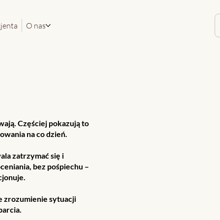
cjenta
O nas
wają. Częściej pokazują to
owania na co dzień.
la zatrzymać się i
oceniania, bez pośpiechu –
cjonuje.
e zrozumienie sytuacji
arcia.