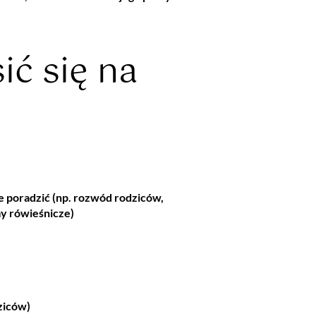
ić się na
e poradzić (np. rozwód rodziców,
my rówieśnicze)
dziców)