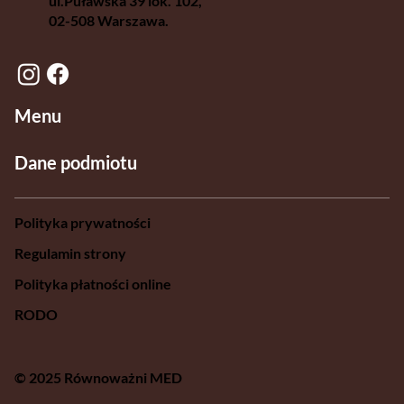
ul.Puławska 39 lok. 102,
02-508 Warszawa.
Menu
Dane podmiotu
Polityka prywatności
Regulamin strony
Polityka płatności online
RODO
© 2025 Równoważni MED