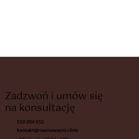
Zadzwoń i umów się
na konsultację
510 204 552
kontakt@rownowazni.clinic