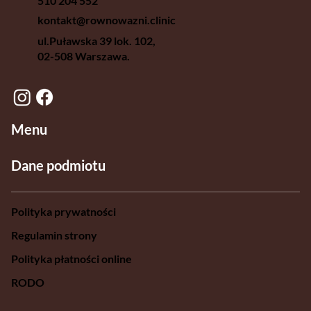
510 204 552
kontakt@rownowazni.clinic
ul.Puławska 39 lok. 102,
02-508 Warszawa.
Menu
Dane podmiotu
Polityka prywatności
Regulamin strony
Polityka płatności online
RODO