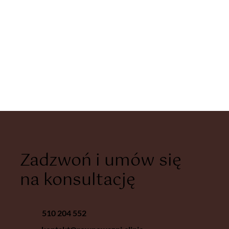
Zadzwoń i umów się
na konsultację
510 204 552