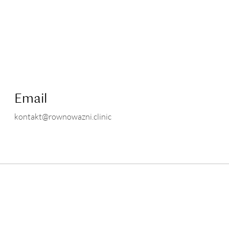
Email
kontakt@rownowazni.clinic