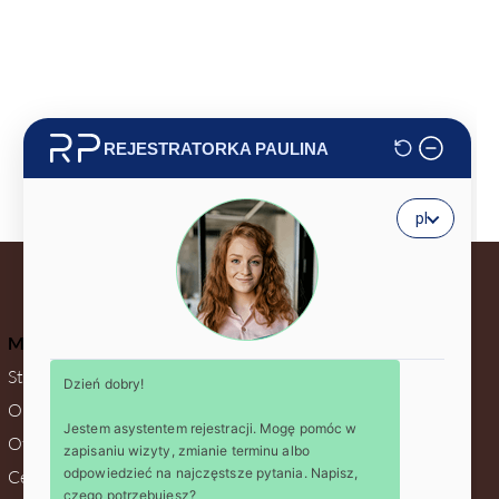
Menu
Dane firmy
Strona główna
KRS:
0001199408
NIP:
5214136490
O nas
REGON:
542975377
Oferta
REGON:
54297537700014
Cennik