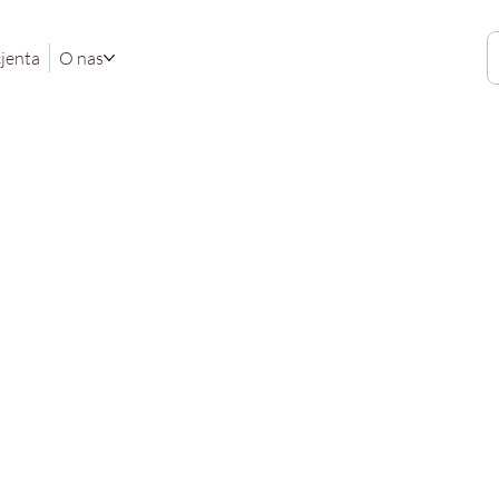
cjenta
O nas