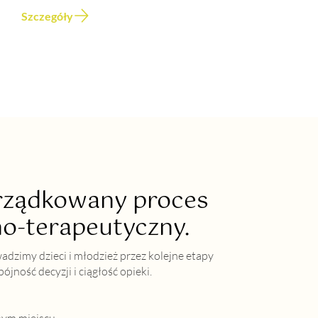
Szczegóły
orządkowany proces
o-terapeutyczny.
dzimy dzieci i młodzież przez kolejne etapy
pójność decyzji i ciągłość opieki.
nym miejscu.