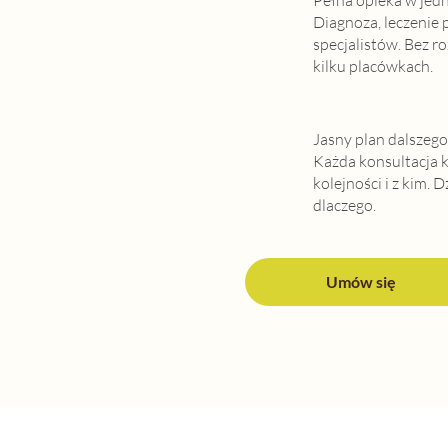
Diagnoza, leczenie 
specjalistów. Bez r
kilku placówkach.
Jasny plan dalszego 
Każda konsultacja k
kolejności i z kim. 
dlaczego.
Umów się