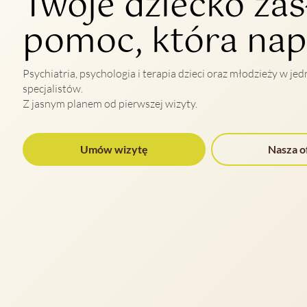
Twoje dziecko zas
pomoc, która nap
Psychiatria, psychologia i terapia dzieci oraz młodzieży w j
specjalistów.
Z jasnym planem od pierwszej wizyty.
Umów wizytę
Nasza o