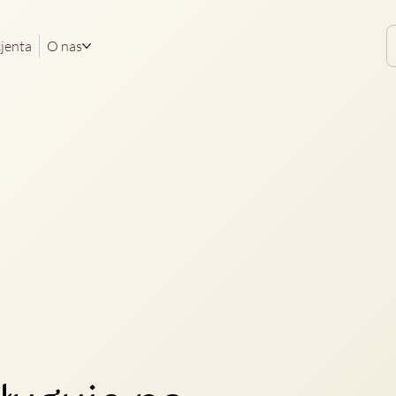
cjenta
O nas