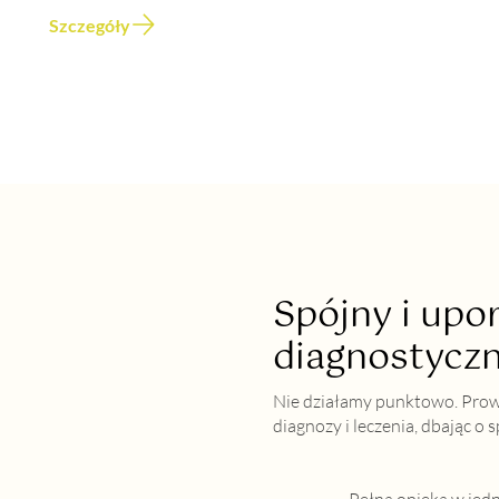
Szczegóły
Spójny i up
diagnostyczn
Nie działamy punktowo. Prowa
diagnozy i leczenia, dbając o s
Pełna opieka w jed