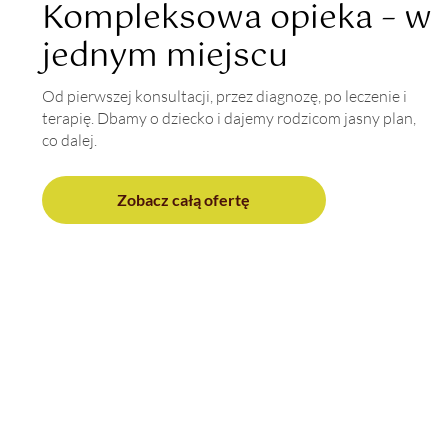
Kompleksowa opieka – w
jednym miejscu
Od pierwszej konsultacji, przez diagnozę, po leczenie i
terapię. Dbamy o dziecko i dajemy rodzicom jasny plan,
co dalej.
Zobacz całą ofertę