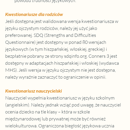
powodu trudności językowych.
Kwestionariusze dla rodziców
Jeśli dostępna jest walidowana wersja kwestionariusza w 
języku ojczystym rodziców, należy jej użyć jako 
preferowanej. SDQ (Strengths and Difficulties 
Questionnaire) jest dostępny w ponad 80 wersjach 
językowych (w tym hiszpańskiej, włoskiej, greckiej) i 
bezpłatnie pobrany ze strony 
sdqinfo.org
. Conners 3 jest 
dostępny w adaptacjach hiszpańskiej i włoskiej (wydawca 
MHS). Jeśli wersja w języku ojczystym nie jest dostępna, 
należy wyraźnie zaznaczyć to ograniczenie w opinii.
Kwestionariusz nauczycielski
Nauczyciel wypełnia kwestionariusz w języku szkolnym 
(angielskim). Należy jednak wziąć pod uwagę, że nauczyciel 
ocenia dziecko na tle klasy – która w szkole 
międzynarodowej lub prywatnej może być również 
wielokulturowa. Ograniczona biegłość językowa ucznia 