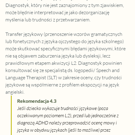
Diagnostyk, który nie jest zaznajomiony z tym zjawiskiem, 
może błędnie interpretować je jako dezorganizację 
myślenia lub trudności z przetwarzaniem.
Transfer językowy (przenoszenie wzorów gramatycznych 
lub fonetycznych z języka ojczystego do języka szkolnego) 
może skutkować specyficznymi błędami językowymi, które 
nie są objawem zaburzenia języka lub dysleksji, lecz 
prawidłowym etapem akwizycji L2. Diagnostyk powinien 
konsultować się ze specjalistą ds. logopedii/ Speech and 
Language Therapist (SLT) w zakresie oceny, czy trudności 
językowe są współmierne z profilem ekspozycji na język 
angielski.
Rekomendacja 4.3
Jeśli dziecko wykazuje trudności językowe (poza 
oczekiwanym poziomem L2), przed lub jednocześnie z 
diagnozą ADHD należy przeprowadzić ocenę mowy i 
języka w obydwu językach (jeśli to możliwe) przez 