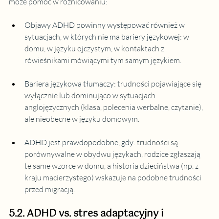
może pomóc w różnicowaniu:
Objawy ADHD powinny występować również w 
sytuacjach, w których nie ma bariery językowej
:
 w 
domu, w języku ojczystym, w kontaktach z 
rówieśnikami mówiącymi tym samym językiem.
Bariera językowa tłumaczy
:
 trudności pojawiające się 
wyłącznie lub dominująco w sytuacjach 
anglojęzycznych (klasa, polecenia werbalne, czytanie), 
ale nieobecne w języku domowym.
ADHD jest prawdopodobne, gdy:
 trudności są 
porównywalne w obydwu językach, rodzice zgłaszają 
te same wzorce w domu, a historia dzieciństwa (np. z 
kraju macierzystego) wskazuje na podobne trudności 
przed migracją.
5.2. ADHD vs. stres adaptacyjny i 