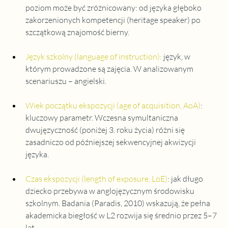
poziom może być zróżnicowany: od języka głęboko 
zakorzenionych kompetencji (heritage speaker) po 
szczątkową znajomość bierny.
Język szkolny (language of instruction):
 język, w 
którym prowadzone są zajęcia. W analizowanym 
scenariuszu – angielski.
Wiek początku ekspozycji (age of acquisition, AoA)
: 
kluczowy parametr. Wczesna symultaniczna 
dwujęzyczność (poniżej 3. roku życia) różni się 
zasadniczo od późniejszej sekwencyjnej akwizycji 
języka.
Czas ekspozycji (length of exposure, LoE)
:
 jak długo 
dziecko przebywa w anglojęzycznym środowisku 
szkolnym. Badania (Paradis, 2010) wskazują, że pełna 
akademicka biegłość w L2 rozwija się średnio przez 5–7 
lat.