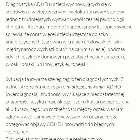
Diagnostyka ADHD u dzieci wychowujących się w 
środowisku wielojęzycznym i wielokulturowym stanowi 
jedno z trudniejszych wyzwań współczesnej psychologii 
klinicznej. Rosnąca mobilność społeczna w Europie i świecie 
sprawia, że coraz więcej dzieci uczęszcza do szkół 
anglojęzycznych (zarówno w krajach anglosaskich, jak i 
międzynarodowych szkołach na całym świecie), podczas 
gdy ich językiem domowym pozostaje hiszpański, grecki, 
włoski, polski lub inny język europejski.
Sytuacja ta stwarza szereg zagrożeń diagnostycznych. Z 
jednej strony istnieje ryzyko 
nadrozpoznawania 
 ADHD 
(overdiagnosis)
: trudności wynikające z niedostatecznej 
znajomości języka angielskiego, szoku kulturowego, stresu 
akulturacyjnego lub rozbieżności między oczekiwaniami 
szkoły a wzorcami wychowawczymi w rodzinie mogą 
potęgować objawy ADHD i prowadzić do błędnych 
rozpoznań. 
Z drugiej strony istnieje równie realne ryzyko 