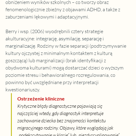
obniżeniem wyników szkolnych – co tworzy obraz 
fenomenologicznie zbieżny z objawami ADHD, a także z 
zaburzeniami lękowymi i adaptacyjnymi.
Berry i wsp. (2006) wyodrębnili cztery strategie 
akulturacyjne: 
integrację, asymilację, separację i 
marginalizację
.
 Rodziny w fazie separacji (podtrzymywanie 
kultury ojczystej z minimalnym kontaktem z kulturą 
goszczącą) lub marginalizacji (brak identyfikacji z 
obydwoma kulturami) mogą dostarczać dzieci o wyższym 
poziomie stresu i behawioralnego rozregulowania, co 
powinno być uwzględniane przy interpretacji 
kwestionariuszy.
Ostrzeżenie kliniczne
Krytyczne błędy diagnostyczne pojawiają się 
najczęściej wtedy, gdy diagnostyk interpretuje 
zachowanie dziecka bez znajomości kontekstu 
migracyjnego rodziny. Objawy, które wyglądają jak 
„podekscytowanie w klasie” lub „niezdyscyplinowanie”, 