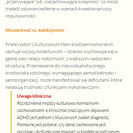
„przerywające” lub „niezachowujące kolejności”, co może 
znaleźć odzwierciedlenie w ocenach kwestionariuszy 
impulsywności.
Niezależność vs. kolekcjonizm
Wiele rodzin z kulturowym tłem środziemnomorskim 
cechuje wyższy kolektywizm – dziecko wychowuje się w 
gęstej sieci relacji rodzinnych, z większym nadzorem i 
strukturą. Przeniesienie do indywidualistycznego 
środowiska szkolnego, wymagającego samodzielności i 
samoorganizacji, może manifestować się deficytami, które 
naladują trudności z funkcjami wykonawczymi.
Uwaga kliniczna
Rozróżnienie między kulturowo normalnymi 
zachowaniami a klinicznie znaczącymi objawami 
ADHD jest jednym z kluczowych zadań diagnosty. 
Pomocne jest pytanie: czy dane zachowanie jest 
nasilone i dysfunkcyjne również w kontekcie rodzinnym 