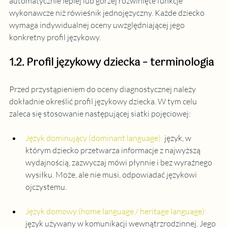
automatycznie lepiej lub gorzej rozwinięte funkcje 
wykonawcze niż rówieśnik jednojęzyczny. Każde dziecko 
wymaga indywidualnej oceny uwzględniającej jego 
konkretny profil językowy.
1.2. Profil językowy dziecka – terminologia 
Przed przystąpieniem do oceny diagnostycznej należy 
dokładnie określić profil językowy dziecka. W tym celu 
zaleca się stosowanie następującej siatki pojęciowej:
Język dominujący (dominant language):
język, w 
którym dziecko przetwarza informacje z najwyższą 
wydajnością, zazwyczaj mówi płynnie i bez wyraźnego 
wysiłku. Może, ale nie musi, odpowiadać językowi 
ojczystemu.
Język domowy (home language / heritage language):
język używany w komunikacji wewnątrzrodzinnej. Jego 