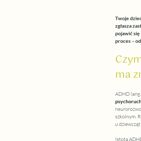
Twoje dziec
zgłasza zas
pojawić się
proces – o
Czym 
ma z
ADHD (ang. A
psychoruch
neurorozwoj
szkolnym. R
u dziewcząt 
Istota ADHD