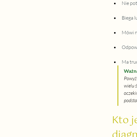
Nie potr
Biega 
Mówi n
Odpowi
Ma tru
Ważn
Powyżs
wielu 
oczeki
podsta
Kto j
diag