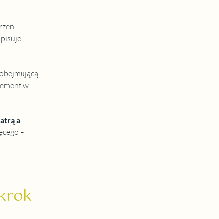
rzeń 
pisuje 
 obejmującą 
lement w 
trą a 
ęcego – 
krok 