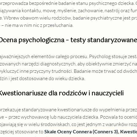
przeprowadza bezpośrednie badanie stanu psychicznego dziecka.
ązywania kontaktu, mowę, myślenie, zachowanie, nastrój oraz fun
 Wbrew obawom wielu rodziców, badanie psychiatryczne jest przy
 – nie ma w nim nic z przesłuchania.
 Ocena psychologiczna – testy standaryzowane
najważniejszych elementów całego procesu. Psycholog stosuje zest
owanych narzędzi diagnostycznych, aby obiektywnie zmierzyć nas
ykluczyć inne przyczyny trudności. Badanie może trwać od dwóch
dzin i jest dostosowane do wieku dziecka.
Kwestionariusze dla rodziców i nauczycieli
 przekazuje standaryzowane kwestionariusze do wypełnienia przez 
we – przez wychowawcę lub nauczyciela dziecka. Pozwala to ocenić,
ojawiają się w wielu środowiskach, co jest jednym z warunków roz
zęściej stosowane to
Skale Oceny Connera (Conners 3)
, 
Kwestio