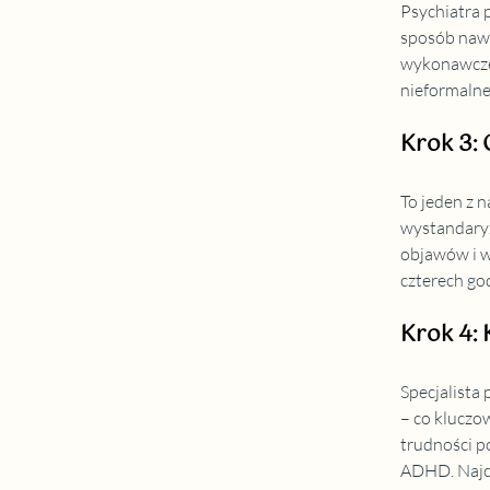
Psychiatra 
sposób nawi
wykonawcze.
nieformalne
Krok 3:
To jeden z 
wystandaryz
objawów i w
czterech go
Krok 4: 
Specjalista
– co kluczo
trudności p
ADHD. Najc