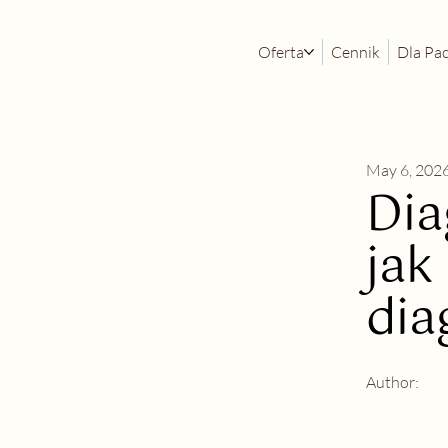
Oferta
Cennik
Dla Pa
May 6, 202
Dia
jak
dia
Author: