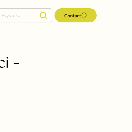
Wyszukaj
Contact
i –