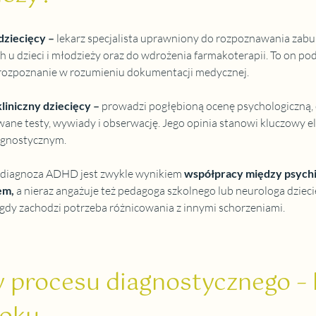
dziecięcy
 – 
lekarz specjalista uprawniony do rozpoznawania zabu
h u dzieci i młodzieży oraz do wdrożenia farmakoterapii. To on pod
rozpoznanie w rozumieniu dokumentacji medycznej.
liniczny dziecięcy
 –
 prowadzi pogłębioną ocenę psychologiczną,
ane testy, wywiady i obserwację. Jego opinia stanowi kluczowy e
agnostycznym.
 diagnoza ADHD jest zwykle wynikiem
współpracy między psychia
em
, 
a nieraz angażuje też pedagoga szkolnego lub neurologa dzieci
 gdy zachodzi potrzeba różnicowania z innymi schorzeniami.
 procesu diagnostycznego – 