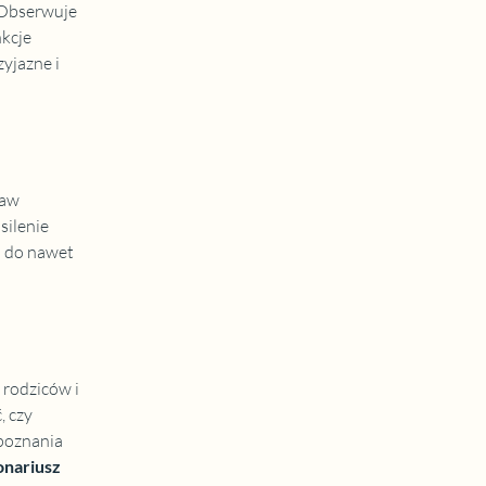
 Obserwuje 
kcje 
jazne i 
aw 
ilenie 
 do nawet 
rodziców i 
 czy 
poznania 
nariusz 