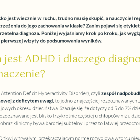
ko jest wiecznie w ruchu, trudno mu się skupić, a nauczyciel re
trzeżenia do jego zachowania w klasie? Zanim pojawi się etykiet
 rzetelna diagnoza. Poniżej wyjaśniamy krok po kroku, jak wyglą
d pierwszej wizyty do podsumowania wyników.
jest ADHD i dlaczego diagno
naczenie?
ttention Deficit Hyperactivity Disorder), czyli
zespół nadpobudl
owej z deficytem uwagi
, 
to jedno z najczęściej rozpoznawanych 
owych okresu dzieciństwa. Szacuje się, że dotyczy od 5 do 7% dzie
ozpoznawane jest blisko trzykrotnie częściej u chłopców niż u dzie
obraz kliniczny bywa bardziej subtelny i przez to łatwiej przeoczo
 tkwi w trwałym, przekraczającym normę rozwojową wzorcu nieu