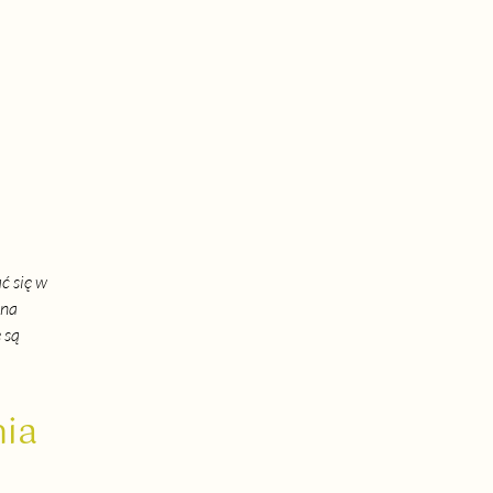
ć się w 
żna 
 są 
ia 