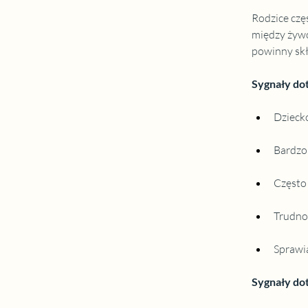
Rodzice częs
między żywo
powinny skł
Sygnały do
Dziecko
Bardzo 
Często
Trudno
Sprawia
Sygnały do