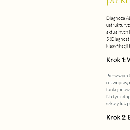
po k
Diagnoza AD
ustrukturyz
aktualnych 
5 
(Diagnosti
klasyfikacji
Krok 1: 
Pierwszym k
rozwojową d
funkcjonowa
Na tym etap
szkoły lub 
Krok 2: 