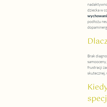
nadaktywnoś
dziecka w c
wychowania,
podłożu ne
dopaminergi
Dlacz
Brak diagno
samooceny, 
frustracji z
skutecznej,
Kiedy
specj