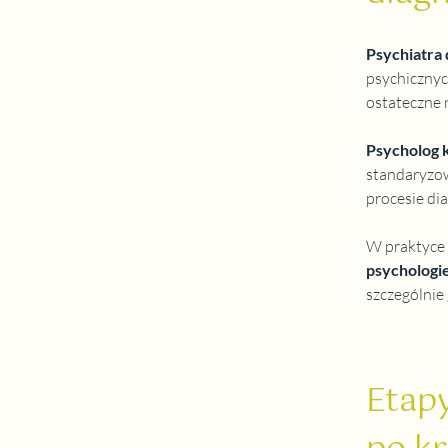
Psychiatra 
psychicznyc
ostateczne 
Psycholog k
standaryzow
procesie di
W praktyce
psychologi
szczególnie
Etapy