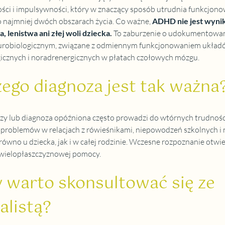
ci i impulsywności, który w znaczący sposób utrudnia funkcjono
o najmniej dwóch obszarach życia. Co ważne,
ADHD nie jest wynik
 lenistwa ani złej woli dziecka
. 
To zaburzenie o udokumentowa
urobiologicznym, związane z odmiennym funkcjonowaniem układ
cznych i noradrenergicznych w płatach czołowych mózgu.
ego diagnoza jest tak ważna
zy lub diagnoza opóźniona często prowadzi do wtórnych trudności:
problemów w relacjach z rówieśnikami, niepowodzeń szkolnych i n
arówno u dziecka, jak i w całej rodzinie. Wczesne rozpoznanie otwie
 wielopłaszczyznowej pomocy.
 warto skonsultować się ze 
alistą?