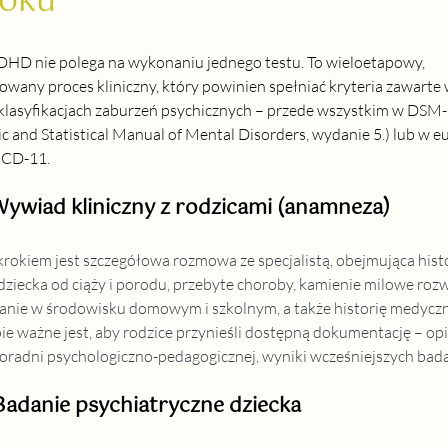
roku
HD nie polega na wykonaniu jednego testu. To wieloetapowy, 
owany proces kliniczny, który powinien spełniać kryteria zawarte 
klasyfikacjach zaburzeń psychicznych – przede wszystkim w
 DSM-
c and Statistical Manual of Mental Disorders, wydanie 5.) lub w eu
 ICD-11.
Wywiad kliniczny z rodzicami (anamneza)
rokiem jest szczegółowa rozmowa ze specjalistą, obejmująca histo
ziecka od ciąży i porodu, przebyte choroby, kamienie milowe rozw
nie w środowisku domowym i szkolnym, a także historię medyczną
ie ważne jest, aby rodzice przynieśli dostępną dokumentację – opi
poradni psychologiczno-pedagogicznej, wyniki wcześniejszych bad
Badanie psychiatryczne dziecka