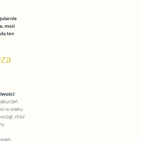
gularnie 
a, musi 
da ten 
za 
iwości 
zaburzeń 
ci w wieku 
wcząt, choć 
ny.
wagi, 