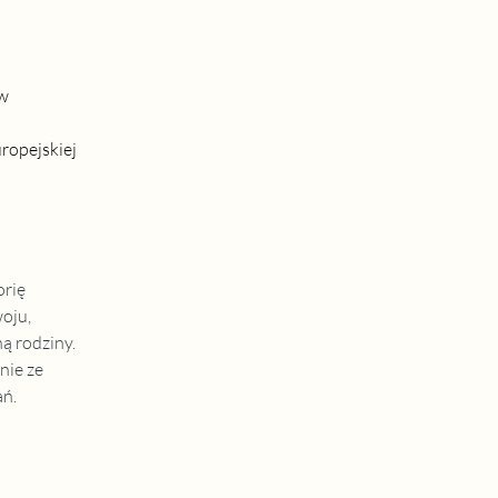
w 
ropejskiej 
rię 
oju, 
 rodziny. 
nie ze 
ań.