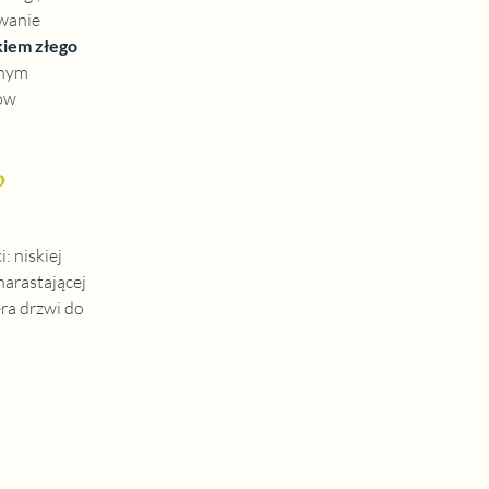
wanie 
iem złego 
nym 
ów 
?
 niskiej 
arastającej 
ra drzwi do 