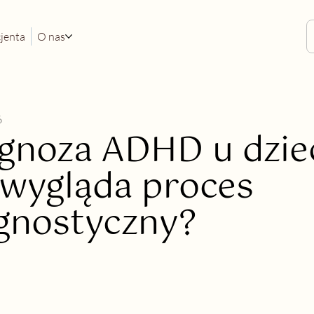
cjenta
O nas
6
gnoza ADHD u dziec
 wygląda proces
gnostyczny?