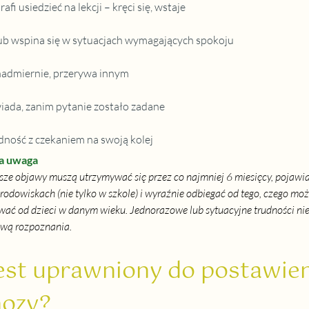
afi usiedzieć na lekcji – kręci się, wstaje
lub wspina się w sytuacjach wymagających spokoju
admiernie, przerywa innym
ada, zanim pytanie zostało zadane
dność z czekaniem na swoją kolej
a uwaga
ze objawy muszą utrzymywać się przez co najmniej 6 miesięcy, pojawia
środowiskach (nie tylko w szkole) i wyraźnie odbiegać od tego, czego mo
wać od dzieci w danym wieku. Jednorazowe lub sytuacyjne trudności nie
wą rozpoznania.
est uprawniony do postawien
nozy?