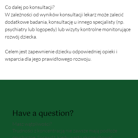
Co dalej po konsultacji?
W zależności od wyników konsultacji lekarz może zalecić 
dodatkowe badania, konsultację u innego specjalisty (np. 
psychiatry lub logopedy) lub wizyty kontrolne monitorujące 
rozwój dziecka.
Celem jest zapewnienie dziecku odpowiedniej opieki i 
wsparcia dla jego prawidłowego rozwoju.
Have a question?
Masz wątpliwości?
Trudności z koncentracją nie zawsze mają podłoże
psychiczne. Sprawdź, kiedy warto skonsultować