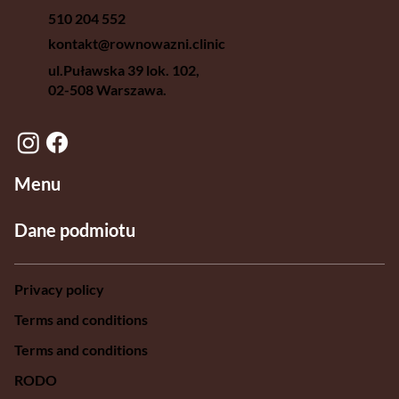
510 204 552
kontakt@rownowazni.clinic
ul.Puławska 39 lok. 102,
02-508 Warszawa.
Menu
Dane podmiotu
Privacy policy
Terms and conditions
Terms and conditions
RODO