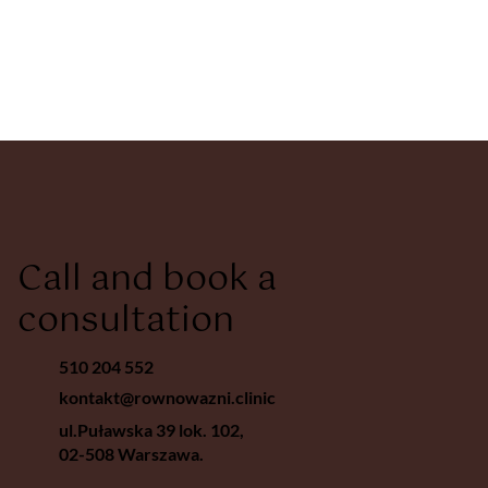
Call and book a
consultation
510 204 552
kontakt@rownowazni.clinic
ul.Puławska 39 lok. 102,
02-508 Warszawa.