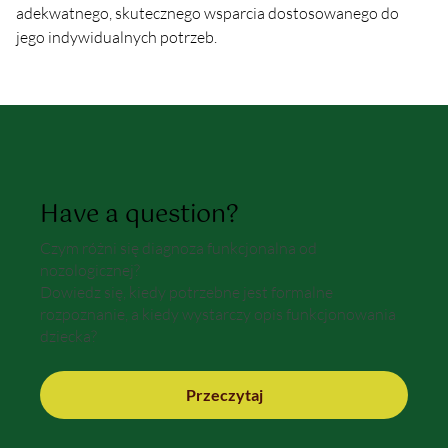
adekwatnego, skutecznego wsparcia dostosowanego do 
jego indywidualnych potrzeb.
Have a question?
Czym różni się diagnoza funkcjonalna od
nozologicznej?
Dowiedz się, kiedy potrzebne jest formalne
rozpoznanie, a kiedy wystarczy opis funkcjonowania
dziecka?
Przeczytaj