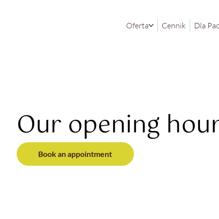
Oferta
Cennik
Dla Pa
Our opening hou
Book an appointment