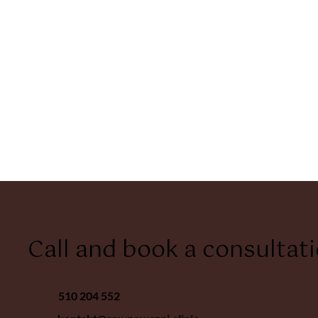
Call and book a consultat
510 204 552