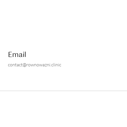
Email
contact@rownowazni.clinic