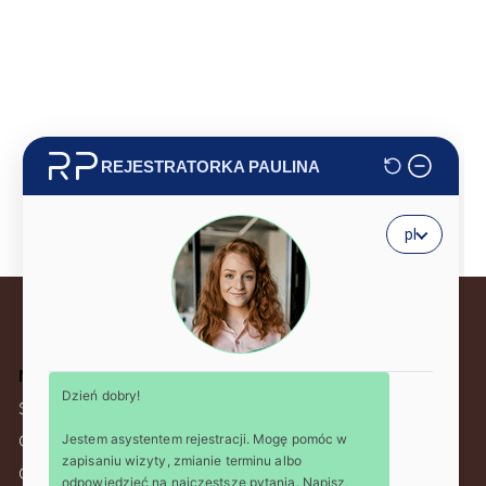
Menu
Rejestry
Strona główna
KRS:
0001199408
NIP:
5214136490
O nas
REGON:
542975377
Oferta
REGON:
54297537700014