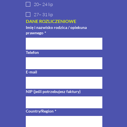
20– 24 lip
27– 31 lip
DANE ROZLICZENIOWE
Imię i nazwisko rodzica / opiekuna
prawnego
*
Telefon
E-mail
NIP (jeśli potrzebujesz faktury)
Adres wielowierszowy
Country/Region
*