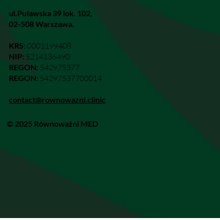
ul.Puławska 39 lok. 102,
02-508 Warszawa.
KRS:
0001199408
NIP:
5214136490
REGON:
542975377
REGON:
54297537700014
contact@rownowazni.clinic
© 2025 Równoważni MED