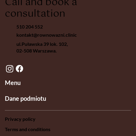
Call and book a
consultation
510 204 552
kontakt@rownowazni.clinic
ul.Puławska 39 lok. 102,
02-508 Warszawa.
Menu
Dane podmiotu
Privacy policy
Terms and conditions