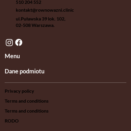
510 204 552
kontakt@rownowazni.clinic
ul.Puławska 39 lok. 102,
02-508 Warszawa.
Menu
Dane podmiotu
Privacy policy
Terms and conditions
Terms and conditions
RODO