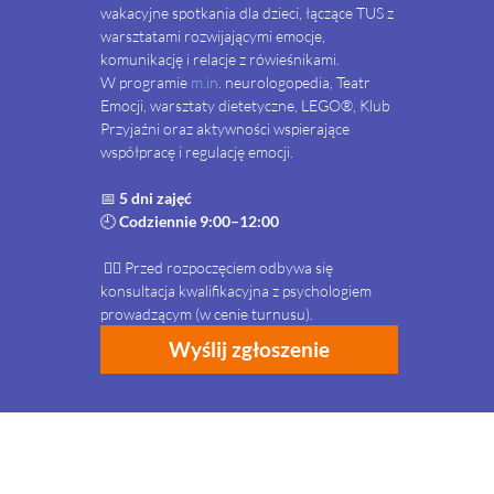
wakacyjne spotkania dla dzieci, łączące TUS z 
warsztatami rozwijającymi emocje, 
komunikację i relacje z rówieśnikami.
W programie 
m.in
. neurologopedia, Teatr 
Emocji, warsztaty dietetyczne, LEGO®, Klub 
Przyjaźni oraz aktywności wspierające 
współpracę i regulację emocji.
📅 
5 dni zajęć
🕘 
Codziennie 9:00–12:00
 👩‍⚕️ Przed rozpoczęciem odbywa się 
konsultacja kwalifikacyjna z psychologiem 
prowadzącym (w cenie turnusu).
Wyślij zgłoszenie