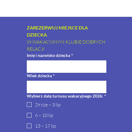
ZAREZERWUJ MIEJSCE DLA 
DZIECKA 
W WAKACYJNYM KLUBIE DOBRYCH 
RELACJI 
Imię i nazwisko dziecka
*
Wiek dziecka
*
Wybierz datę turnusu wakacyjnego 2026:
*
29 cze – 3 lip
6 – 10 lip
13 – 17 lip