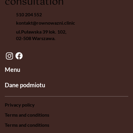
consultation
510 204 552
kontakt@rownowazni.clinic
ul.Puławska 39 lok. 102,
02-508 Warszawa.
Menu
Dane podmiotu
Privacy policy
Terms and conditions
Terms and conditions