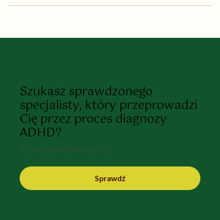
Szukasz sprawdzonego
specjalisty, który przeprowadzi
Cię przez proces diagnozy
ADHD?
Zobacz, jak możemy pomóc.
Sprawdź