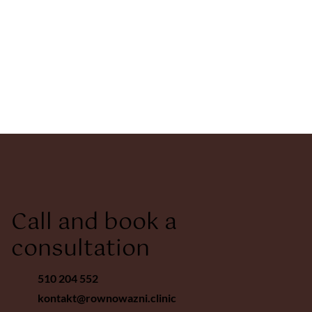
Call and book a
consultation
510 204 552
kontakt@rownowazni.clinic