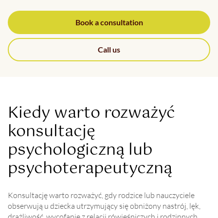
Book a consultation
Call us
Kiedy warto rozważyć
konsultację
psychologiczną lub
psychoterapeutyczną
Konsultację warto rozważyć, gdy rodzice lub nauczyciele
obserwują u dziecka utrzymujący się obniżony nastrój, lęk,
drażliwość, wycofanie z relacji rówieśniczych i rodzinnych,