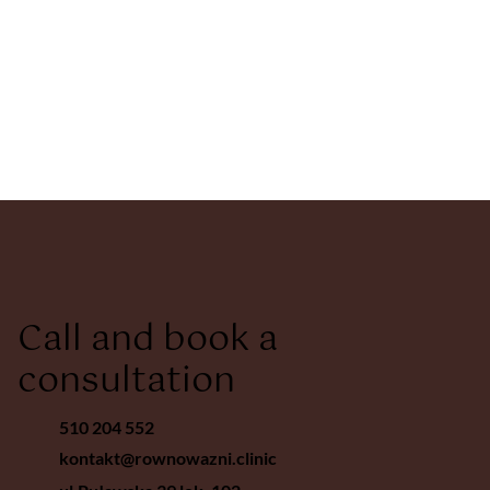
Call and book a
consultation
510 204 552
kontakt@rownowazni.clinic