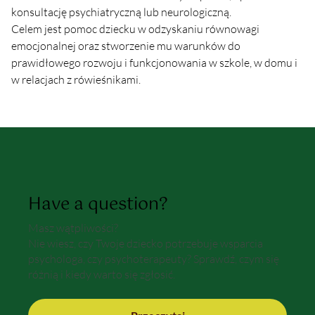
konsultację psychiatryczną lub neurologiczną.
Celem jest pomoc dziecku w odzyskaniu równowagi 
emocjonalnej oraz stworzenie mu warunków do 
prawidłowego rozwoju i funkcjonowania w szkole, w domu i 
w relacjach z rówieśnikami.
Have a question?
Masz wątpliwości?
Nie wiesz, czy Twoje dziecko potrzebuje wsparcia
psychologa, czy psychoterapeuty? Sprawdź, czym się
różnią i kiedy warto się zgłosić.